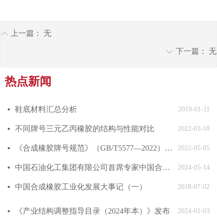
上一篇：
无
ꂁ
下一篇：
无
ꀅ
热点新闻
鞋底材料汇总分析
넸
2019-01-11
不同牌号三元乙丙橡胶的结构与性能对比
넸
2022-03-18
《合成橡胶牌号规范》（GB/T5577—2022）发布
넸
2022-05-05
中国石油化工集团有限公司首席专家中国合成橡胶工业协会副会长庄毅当选国际合成橡胶生产者协会国际主席
넸
2024-05-14
中国合成橡胶工业化发展大事记（一）
넸
2018-07-02
《产业结构调整指导目录（2024年本）》发布
넸
2024-01-03