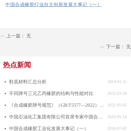
中国合成橡胶行业自主创新发展大事记（一）
上一篇：
无
ꂁ
下一篇：
无
ꀅ
热点新闻
鞋底材料汇总分析
넸
2019-01-11
不同牌号三元乙丙橡胶的结构与性能对比
넸
2022-03-18
《合成橡胶牌号规范》（GB/T5577—2022）发布
넸
2022-05-05
中国石油化工集团有限公司首席专家中国合成橡胶工业协会副会长庄毅当选国际合成橡胶生产者协会国际主席
넸
2024-05-14
中国合成橡胶工业化发展大事记（一）
넸
2018-07-02