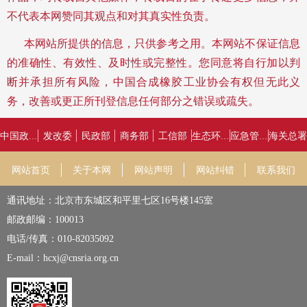
不代表本网赞同其观点和对其真实性负责。
本网站所提供的信息，只供参考之用。
本网站不保证信息
的准确性、有效性、及时性或完整性。您同意将自行加以判
断并承担所有风险，中国合成橡胶工业协会有权但无此义
务，改善或更正所刊登信息任何部分之错误或疏失。
发改委
民政部
商务部
工信部
海关总署
中国政府网
生态环境部
应急管理部
网站首页
关于本网
网站声明
网站纠错
联系我们
通讯地址：北京市东城区和平里七区16号楼145室
邮政邮编：100013
电话/传真：010-82035092
E-mail：hcxj@cnsria.org.cn