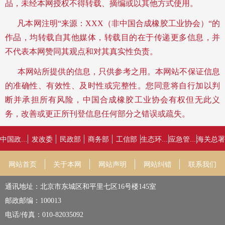
品，未经本网授权不得转载、摘编或以其他方式使用。
凡本网注明“来源：XXX（非中国合成橡胶工业协会）“的
作品，均转载自其他媒体，转载目的在于传递更多信息，并
不代表本网赞同其观点和对其真实性负责。
本网站所提供的信息，只供参考之用。
本网站不保证信息
的准确性、有效性、及时性或完整性。您同意将自行加以判
断并承担所有风险，中国合成橡胶工业协会有权但无此义
务，改善或更正所刊登信息任何部分之错误或疏失。
发改委
民政部
商务部
工信部
海关总署
中国政府网
生态环境部
应急管理部
网站首页
关于本网
网站声明
网站纠错
联系我们
通讯地址：北京市东城区和平里七区16号楼145室
邮政邮编：100013
电话/传真：010-82035092