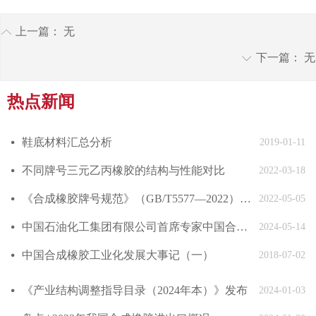
上一篇：
无
ꂁ
下一篇：
无
ꀅ
热点新闻
鞋底材料汇总分析
넸
2019-01-11
不同牌号三元乙丙橡胶的结构与性能对比
넸
2022-03-18
《合成橡胶牌号规范》（GB/T5577—2022）发布
넸
2022-05-05
中国石油化工集团有限公司首席专家中国合成橡胶工业协会副会长庄毅当选国际合成橡胶生产者协会国际主席
넸
2024-05-14
中国合成橡胶工业化发展大事记（一）
넸
2018-07-02
《产业结构调整指导目录（2024年本）》发布
넸
2024-01-03